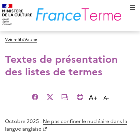
Voir le fil d’Ariane
Textes de présentation
des listes de termes
Augmenter la t
A+
Diminuer la t
A-
Facebook
X
email
imprimer
Octobre 2025 :
Ne pas confiner le nucléaire dans la
langue anglaise