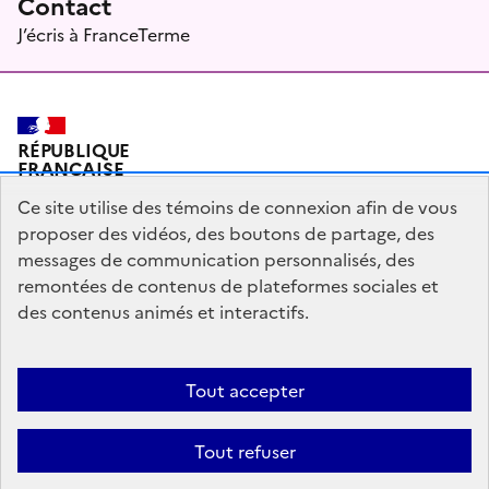
Contact
J’écris à FranceTerme
RÉPUBLIQUE
FRANÇAISE
Ce site utilise des témoins de connexion afin de vous
proposer des vidéos, des boutons de partage, des
messages de communication personnalisés, des
Plan du site
Mentions légales
Qui sommes-nous ?
remontées de contenus de plateformes sociales et
Partagez votre expérience pour améliorer les services
des contenus animés et interactifs.
publics
Accessibilité : partiellement conforme
Tout accepter
legifrance.gouv.fr
gouvernement.fr
Tout refuser