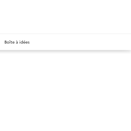
Boîte à idées
aille de police
aille de police