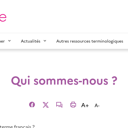
mer
Actualités
Autres ressources terminologiques
Qui sommes-nous ?
Augmenter la t
A+
Diminuer la t
A-
Facebook
X
email
imprimer
terme français ?