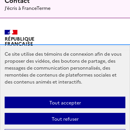
Contact
J’écris à FranceTerme
RÉPUBLIQUE
FRANÇAISE
Ce site utilise des témoins de connexion afin de vous
proposer des vidéos, des boutons de partage, des
messages de communication personnalisés, des
Plan du site
Mentions légales
Qui sommes-nous ?
remontées de contenus de plateformes sociales et
Partagez votre expérience pour améliorer les services
des contenus animés et interactifs.
publics
Accessibilité : partiellement conforme
Tout accepter
legifrance.gouv.fr
gouvernement.fr
Tout refuser