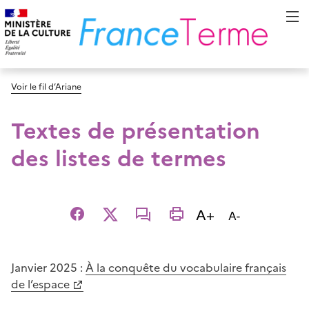
Voir le fil d’Ariane
Textes de présentation
des listes de termes
Augmenter la t
A+
Diminuer la t
A-
Facebook
X
email
imprimer
Janvier 2025 :
À la conquête du vocabulaire français
de l’espace