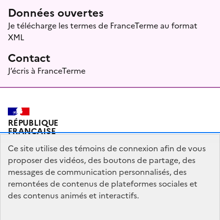
Données ouvertes
Je télécharge les termes de FranceTerme au format
XML
Contact
J’écris à FranceTerme
RÉPUBLIQUE
FRANÇAISE
Ce site utilise des témoins de connexion afin de vous
proposer des vidéos, des boutons de partage, des
messages de communication personnalisés, des
Plan du site
Mentions légales
Qui sommes-nous ?
remontées de contenus de plateformes sociales et
Partagez votre expérience pour améliorer les services
des contenus animés et interactifs.
publics