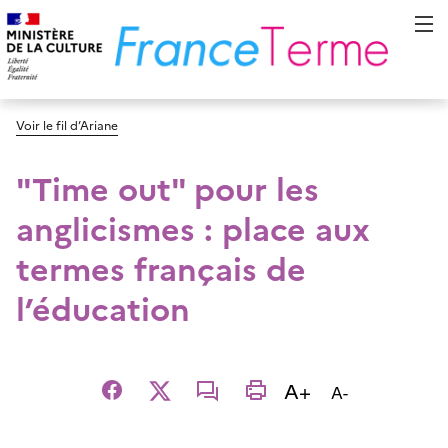
Voir le fil d’Ariane
"Time out" pour les
anglicismes : place aux
termes français de
l’éducation
Augmenter la t
A+
Diminuer la t
A-
Facebook
X
email
imprimer