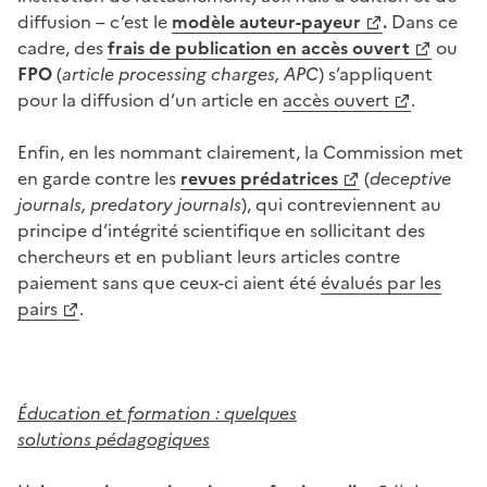
diffusion – c’est le
modèle auteur-payeur
.
Dans ce
cadre, des
frais de publication en accès ouvert
ou
FPO
(
article processing charges,
APC
) s’appliquent
pour la diffusion d’un article en
accès ouvert
.
Enfin, en les nommant clairement, la Commission met
en garde contre les
r
evue
s
prédatrice
s
(
deceptive
journal
s
,
predatory journal
s
), qui contreviennent au
principe d’intégrité scientifique en sollicitant des
chercheurs et en publiant leurs
articles contre
paiement sans que ceux-ci aient été
évalués par les
pairs
.
Éducation
et f
ormation
:
quelques
solutions
pédagogiques