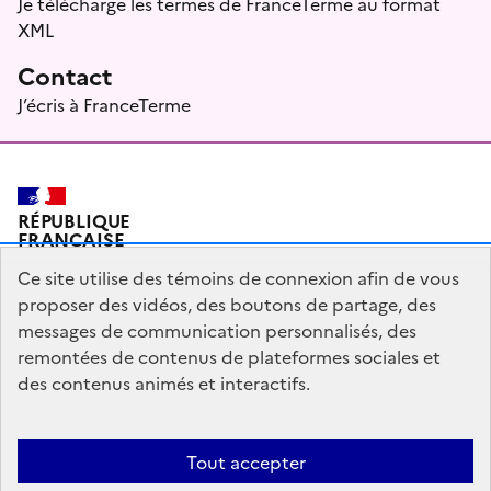
Je télécharge les termes de FranceTerme au format
XML
Contact
J’écris à FranceTerme
RÉPUBLIQUE
FRANÇAISE
Ce site utilise des témoins de connexion afin de vous
proposer des vidéos, des boutons de partage, des
messages de communication personnalisés, des
Plan du site
Mentions légales
Qui sommes-nous ?
remontées de contenus de plateformes sociales et
Partagez votre expérience pour améliorer les services
des contenus animés et interactifs.
publics
Accessibilité : partiellement conforme
Tout accepter