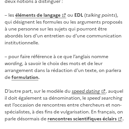
deux notions à distinguer :
– les
él
éments de langage
ou
EDL
(
talking points
),
qui désignent les formules ou les arguments proposés
à une personne sur les sujets qui pourront être
abordés lors d’un entretien ou d’une communication
institutionnelle.
– pour faire référence à ce que l’anglais nomme
wording,
à savoir le choix des mots et de leur
arrangement dans la rédaction d’un texte,
on
parlera
de
f
ormulation
.
D’autre part, sur le modèle du
speed dating
,
auquel
il doit également sa dénomination, le
speed searching
est l’occasion de rencontres entre chercheurs et non-
spécialistes, à des fins de vulgarisation. En français, on
parle désormais de
rencontre
s
scientifique
s
éclair
s
.