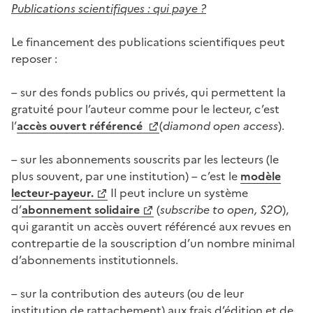
Publications scientifiques : qui paye ?
Le financement des publications scientifiques peut
reposer :
– sur des fonds publics ou privés, qui permettent la
gratuité pour l’auteur comme pour le lecteur, c’est
l’
accès ouvert référencé
(
diam
ond
open acces
s
).
– sur les abonnements souscrits par les lecteurs (le
plus souvent, par une institution) – c’est le
modèle
lecteur-payeur.
Il peut inclure un système
d’
abonnement solidaire
(
subscribe to open
,
S2
O
),
qui garantit un accès ouvert référencé aux revues en
contrepartie de la souscription d’un nombre minimal
d’abonnements institutionnels.
– sur la contribution des auteurs (ou de leur
institution de rattachement) aux frais d’édition et de