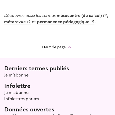
D
écouvrez aussi les termes
mésocentre
(de calcul)
,
métarevue
et
permanence pédagogique
.
Haut de page
Menu prefooter
Derniers termes publiés
Je m’abonne
Infolettre
Je m’abonne
Infolettres parues
Données ouvertes