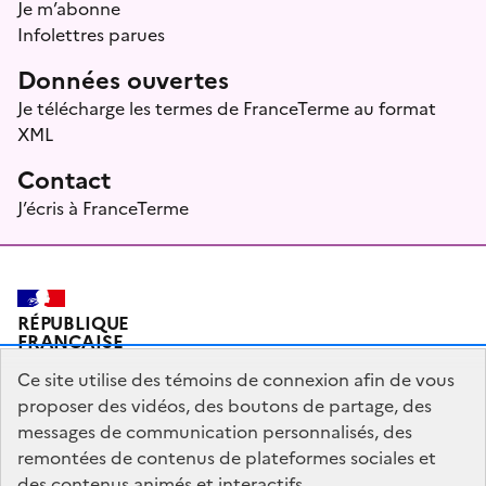
Je m’abonne
Infolettres parues
Données ouvertes
Je télécharge les termes de FranceTerme au format
XML
Contact
J’écris à FranceTerme
RÉPUBLIQUE
FRANÇAISE
Ce site utilise des témoins de connexion afin de vous
proposer des vidéos, des boutons de partage, des
messages de communication personnalisés, des
Plan du site
Mentions légales
Qui sommes-nous ?
remontées de contenus de plateformes sociales et
Partagez votre expérience pour améliorer les services
des contenus animés et interactifs.