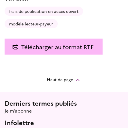
frais de publication en accès ouvert
modèle lecteur-payeur
Télécharger au format RTF
Haut de page
Menu prefooter
Derniers termes publiés
Je m’abonne
Infolettre