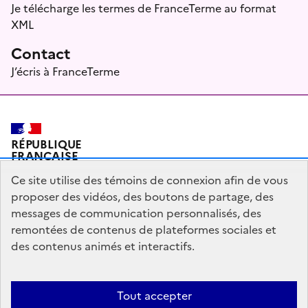
Je télécharge les termes de FranceTerme au format
XML
Contact
J’écris à FranceTerme
RÉPUBLIQUE
FRANÇAISE
Ce site utilise des témoins de connexion afin de vous
proposer des vidéos, des boutons de partage, des
messages de communication personnalisés, des
Plan du site
Mentions légales
Qui sommes-nous ?
remontées de contenus de plateformes sociales et
Partagez votre expérience pour améliorer les services
des contenus animés et interactifs.
publics
Accessibilité : partiellement conforme
Tout accepter