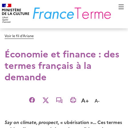
Voir le fil d’Ariane
Économie et finance : des
termes français à la
demande
Augmenter la t
A+
Diminuer la t
A-
Facebook
X
email
imprimer
S
ay on climate,
prospect,
« ubérisation »… Ces termes