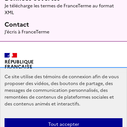
Je télécharge les termes de FranceTerme au format
XML
Contact
J’écris à FranceTerme
RÉPUBLIQUE
FRANÇAISE
Ce site utilise des témoins de connexion afin de vous
proposer des vidéos, des boutons de partage, des
messages de communication personnalisés, des
Plan du site
Mentions légales
Qui sommes-nous ?
remontées de contenus de plateformes sociales et
Partagez votre expérience pour améliorer les services
des contenus animés et interactifs.
publics
Accessibilité : partiellement conforme
Tout accepter