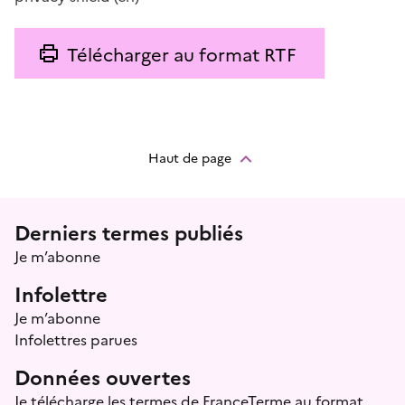
Télécharger au format RTF
Haut de page
Menu prefooter
Derniers termes publiés
Je m’abonne
Infolettre
Je m’abonne
Infolettres parues
Données ouvertes
Je télécharge les termes de FranceTerme au format