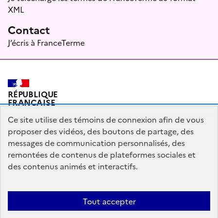
XML
Contact
J’écris à FranceTerme
RÉPUBLIQUE
FRANÇAISE
Ce site utilise des témoins de connexion afin de vous
proposer des vidéos, des boutons de partage, des
messages de communication personnalisés, des
Plan du site
Mentions légales
Qui sommes-nous ?
remontées de contenus de plateformes sociales et
Partagez votre expérience pour améliorer les services
des contenus animés et interactifs.
publics
Accessibilité : partiellement conforme
Tout accepter