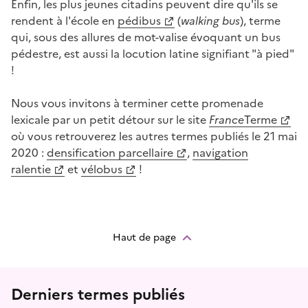
Enfin, les plus jeunes citadins peuvent dire qu'ils se
rendent à l'école en
pédibus
(
walking bus
), terme
qui, sous des allures de mot-valise évoquant un bus
pédestre, est aussi la locution latine signifiant "à pied"
!
Nous vous invitons à terminer cette promenade
lexicale par un petit détour sur le site
France
Terme
où vous retrouverez les autres termes publiés le 21 mai
2020 :
densification parcellaire
,
navigation
ralentie
et
vélobus
!
Haut de page
Menu prefooter
Derniers termes publiés