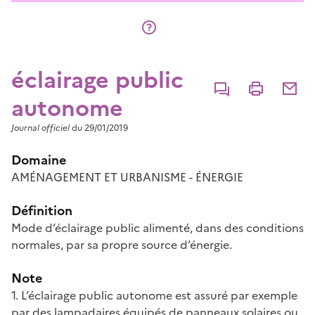
éclairage public
Commenter
Imprimer
Partage
autonome
Journal officiel
du 29/01/2019
Domaine
AMÉNAGEMENT ET URBANISME - ÉNERGIE
Définition
Mode d’éclairage public alimenté, dans des conditions
normales, par sa propre source d’énergie.
Note
1. L’éclairage public autonome est assuré par exemple
par des lampadaires équipés de panneaux solaires ou