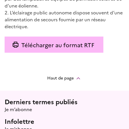
d’une éolienne.
2. L’éclairage public autonome dispose souvent d’une
alimentation de secours fournie par un réseau
électrique.
Télécharger au format RTF
Haut de page
Menu prefooter
Derniers termes publiés
Je m’abonne
Infolettre
Je m’abonne