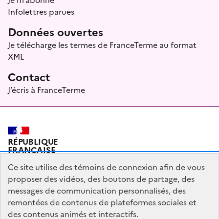
Infolettres parues
Données ouvertes
Je télécharge les termes de FranceTerme au format
XML
Contact
J’écris à FranceTerme
RÉPUBLIQUE
FRANÇAISE
Ce site utilise des témoins de connexion afin de vous
proposer des vidéos, des boutons de partage, des
messages de communication personnalisés, des
Plan du site
Mentions légales
Qui sommes-nous ?
remontées de contenus de plateformes sociales et
Partagez votre expérience pour améliorer les services
des contenus animés et interactifs.