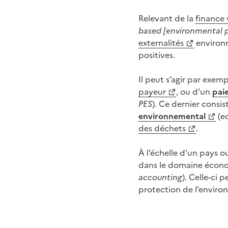
Relevant de la
finance 
based
[
environmental p
externalités
environn
positives.
Il peut s’agir par exe
payeur
, ou d’un
pai
PES
)
.
Ce dernier consis
environnemental
(
e
des déchets
.
À l’échelle d’un pays o
dans le domaine écono
accounting
). Celle-ci
protection de l’enviro