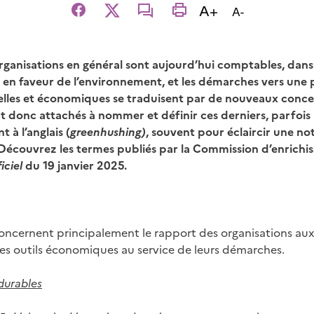
Augmenter la t
A+
Diminuer la t
A-
Facebook
X
email
imprimer
organisations en général sont aujourd’hui comptables, dans
s en faveur de l’environnement, et les démarches vers une 
ielles et économiques se traduisent par de nouveaux conce
t donc attachés à nommer et définir ces derniers, parfois
 à l’anglais (
greenhushing)
, souvent pour éclaircir une not
 Découvrez les termes publiés par la Commission d’enrichi
iciel
du 19 janvier 2025.
ncernent principalement le rapport des organisations aux
es outils économiques au service de leurs démarches.
durables