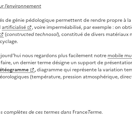
our l’environnement
és de génie pédologique permettent de rendre propre à la 
l
artificialisé
, voire imperméabilisé, par exemple : on obti
(
constructed technosol
),
constitué de divers matériaux na
cyclage.
aujourd’hui nous regardons plus facilement notre
mobile mul
a faire, un dernier terme désigne un support de présentatio
étéogramme
,
diagramme qui représente la variation te
téorologiques (température, pression atmosphérique, direct
ons complètes de ces termes dans
France
Terme.