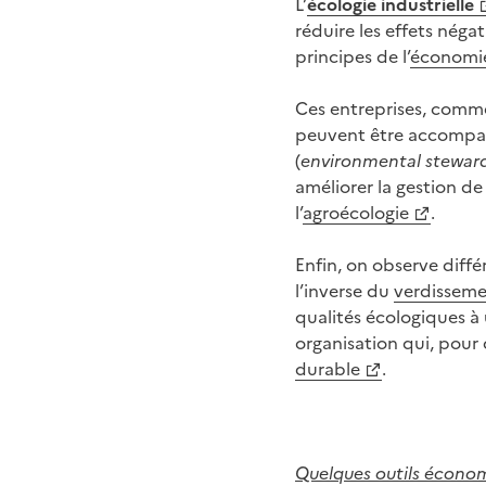
L’
écologie industrielle
réduire les effets nég
principes de l’
économie
Ces entreprises, comme
peuvent être accompag
(
environmental stewar
améliorer la gestion de
l’
agroécologie
.
Enfin, on observe diff
l’inverse du
verdisseme
qualités écologiques à 
organisation qui, pour
durable
.
Quelques outils écono