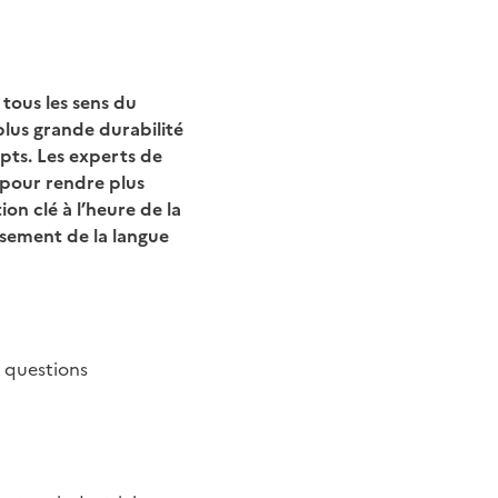
aille de police
aille de police
 tous les sens du
plus grande durabilité
pts. Les experts de
 pour rendre plus
ion clé à l’heure de la
ssement de la langue
 questions