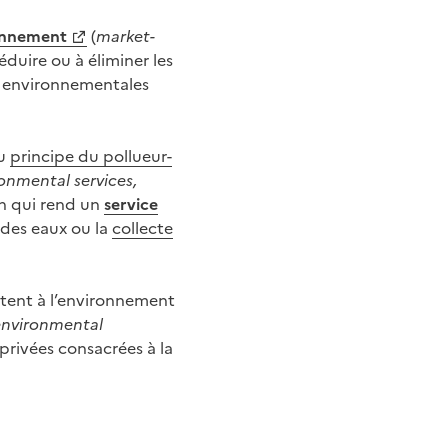
onnement
(
market-
réduire ou à éliminer les
és environnementales
du
principe du pollueur-
onmental services,
on qui rend un
service
 des eaux ou la
collecte
rtent à l’environnement
environmental
privées consacrées à la