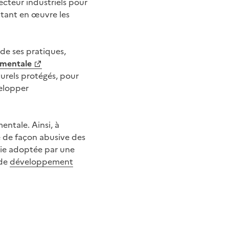
cteur industriels pour
ttant en œuvre les
de ses pratiques,
ementale
turels protégés, pour
elopper
ntale. Ainsi, à
ue de façon abusive des
égie adoptée par une
 de
développement