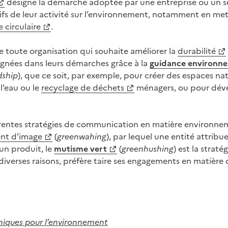
désigne la démarche adoptée par une entreprise ou un se
atifs de leur activité sur l’environnement, notamment en me
 circulaire
.
 toute organisation qui souhaite améliorer la
durabilité
nées dans leurs démarches grâce à la
guidance environn
dship
), que ce soit, par exemple, pour créer des espaces na
 l’eau ou le
recyclage de déchets
ménagers, ou pour dév
érentes stratégies de communication en matière environneme
nt d’image
(
greenwahing
), par lequel une entité attrib
un produit, le
mutisme vert
(
greenhushing
) est la strat
 diverses raisons, préfère taire ses engagements en matière
miques pour l’environnement