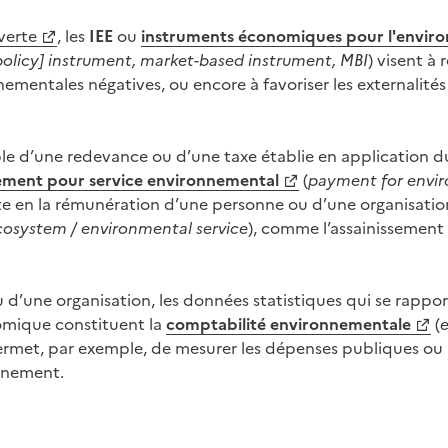
verte
, les
IEE
ou
instruments économiques pour l'envir
olicy
]
instrument
,
market-based instrument, MBI
) visent à 
ementales négatives, ou encore à favoriser les externalit
mple d’une redevance ou d’une taxe établie en application 
ement pour service environnemental
(
payment for envir
te en la rémunération d’une personne ou d’une organisati
cosystem / environmental service
), comme l’assainissement
u d’une organisation, les données statistiques qui se rappo
mique constituent la
comptabilité environnementale
(
 permet, par exemple, de mesurer les dépenses publiques ou 
nnement.