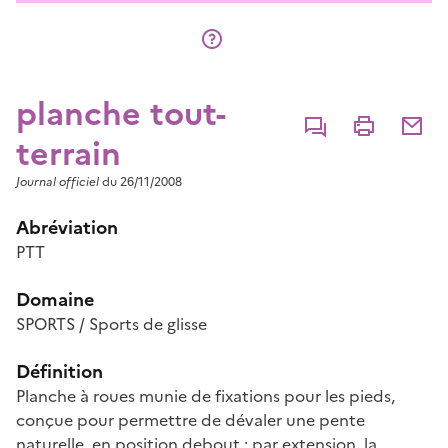
planche tout-
Commenter
Imprimer
Partage
terrain
Journal officiel
du 26/11/2008
Abréviation
PTT
Domaine
SPORTS / Sports de glisse
Définition
Planche à roues munie de fixations pour les pieds,
conçue pour permettre de dévaler une pente
naturelle, en position debout ; par extension, la