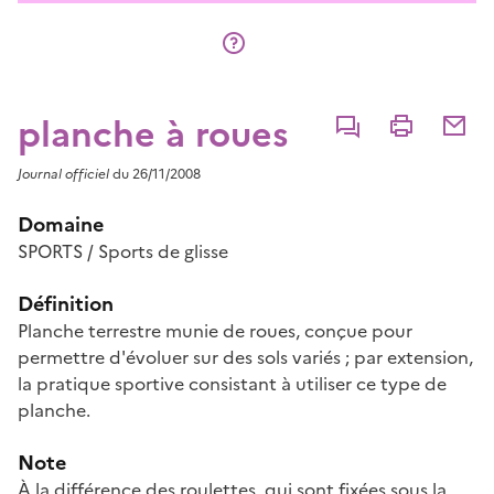
planche à roues
Commenter
Imprimer
Partage
Journal officiel
du 26/11/2008
Domaine
SPORTS / Sports de glisse
Définition
Planche terrestre munie de roues, conçue pour
permettre d'évoluer sur des sols variés ; par extension,
la pratique sportive consistant à utiliser ce type de
planche.
Note
À la différence des roulettes, qui sont fixées sous la