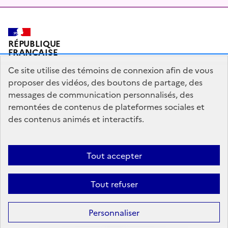
RÉPUBLIQUE
FRANÇAISE
Ce site utilise des témoins de connexion afin de vous
proposer des vidéos, des boutons de partage, des
messages de communication personnalisés, des
Plan du site
Mentions légales
Qui sommes-nous ?
remontées de contenus de plateformes sociales et
Partagez votre expérience pour améliorer les services
des contenus animés et interactifs.
publics
Accessibilité : partiellement conforme
Tout accepter
legifrance.gouv.fr
gouvernement.fr
Tout refuser
Sauf mention contraire, tous les contenus de ce site sont sous
licence
Personnaliser
etalab-2.0