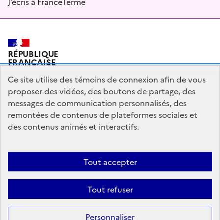
J’écris à FranceTerme
RÉPUBLIQUE
FRANÇAISE
Ce site utilise des témoins de connexion afin de vous
proposer des vidéos, des boutons de partage, des
messages de communication personnalisés, des
Plan du site
Mentions légales
Qui sommes-nous ?
remontées de contenus de plateformes sociales et
Partagez votre expérience pour améliorer les services
des contenus animés et interactifs.
publics
Accessibilité : partiellement conforme
Tout accepter
legifrance.gouv.fr
gouvernement.fr
Tout refuser
Sauf mention contraire, tous les contenus de ce site sont sous
licence
Personnaliser