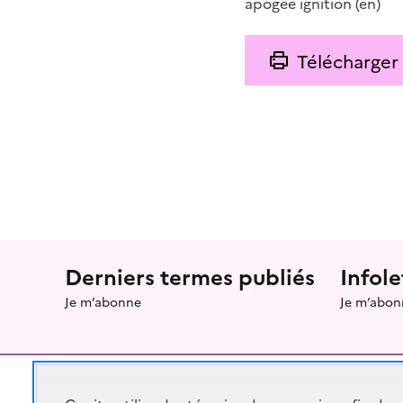
apogee ignition
(en)
Télécharger
Menu prefooter
Derniers termes publiés
Infole
Je m’abonne
Je m’abon