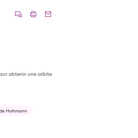
Commenter
Imprimer
Partager par courriel
our obtenir une orbite
t de Hohmann