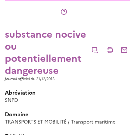
substance nocive
ou
Commenter
Imprimer
Partage
potentiellement
dangereuse
Journal officiel
du 21/12/2013
Abréviation
SNPD
Domaine
TRANSPORTS ET MOBILITÉ / Transport maritime