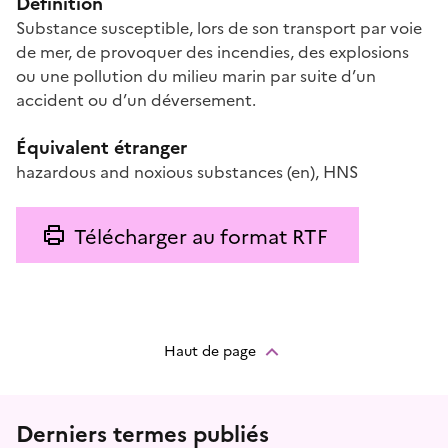
Définition
Substance susceptible, lors de son transport par voie
de mer, de provoquer des incendies, des explosions
ou une pollution du milieu marin par suite d’un
accident ou d’un déversement.
Équivalent étranger
hazardous and noxious substances
(en)
,
HNS
Télécharger au format RTF
Haut de page
Menu prefooter
Derniers termes publiés