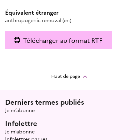
Équivalent étranger
anthropogenic removal
(en)
Télécharger au format RTF
Haut de page
Menu prefooter
Derniers termes publiés
Je m’abonne
Infolettre
Je m’abonne
Infolettres parues