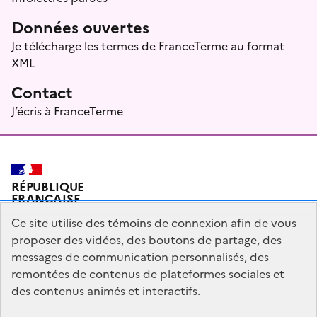
Données ouvertes
Je télécharge les termes de FranceTerme au format
XML
Contact
J’écris à FranceTerme
RÉPUBLIQUE
FRANÇAISE
Ce site utilise des témoins de connexion afin de vous
proposer des vidéos, des boutons de partage, des
messages de communication personnalisés, des
Plan du site
Mentions légales
Qui sommes-nous ?
remontées de contenus de plateformes sociales et
Partagez votre expérience pour améliorer les services
des contenus animés et interactifs.
publics