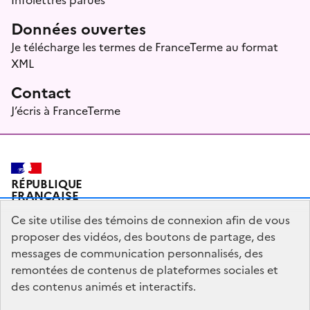
Données ouvertes
Je télécharge les termes de FranceTerme au format
XML
Contact
J’écris à FranceTerme
RÉPUBLIQUE
FRANÇAISE
Ce site utilise des témoins de connexion afin de vous
proposer des vidéos, des boutons de partage, des
messages de communication personnalisés, des
Plan du site
Mentions légales
Qui sommes-nous ?
remontées de contenus de plateformes sociales et
Partagez votre expérience pour améliorer les services
des contenus animés et interactifs.
publics