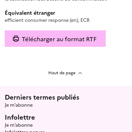
Équivalent étranger
efficient consumer response
(en)
,
ECR
Télécharger au format RTF
Haut de page
Menu prefooter
Derniers termes publiés
Je m’abonne
Infolettre
Je m’abonne
Infolettres parues