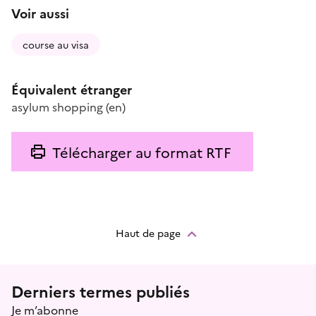
Voir aussi
course au visa
Équivalent étranger
asylum shopping
(en)
Télécharger au format RTF
Haut de page
Menu prefooter
Derniers termes publiés
Je m’abonne