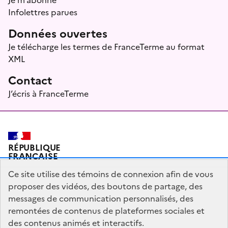
Infolettres parues
Données ouvertes
Je télécharge les termes de FranceTerme au format
XML
Contact
J’écris à FranceTerme
RÉPUBLIQUE
FRANÇAISE
Ce site utilise des témoins de connexion afin de vous
proposer des vidéos, des boutons de partage, des
messages de communication personnalisés, des
Plan du site
Mentions légales
Qui sommes-nous ?
remontées de contenus de plateformes sociales et
Partagez votre expérience pour améliorer les services
des contenus animés et interactifs.