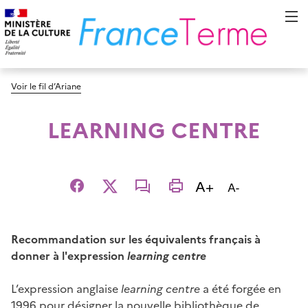
Voir le fil d’Ariane
LEARNING CENTRE
Augmenter la t
A+
Diminuer la t
A-
Facebook
X
email
imprimer
Recommandation sur les équivalents français à
donner à l'expression
learning centre
L’expression anglaise
learning centre
a été forgée en
1996 pour désigner la nouvelle bibliothèque de