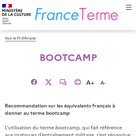
Voir le fil d’Ariane
BOOTCAMP
Augmenter la t
A+
Diminuer la t
A-
Facebook
X
email
imprimer
Recommandation sur les équivalents français à
donner au terme
bootcamp
L’utilisation du terme
bootcamp,
qui fait référence
aux pratiques d’entraînement militaire, s’est répandue