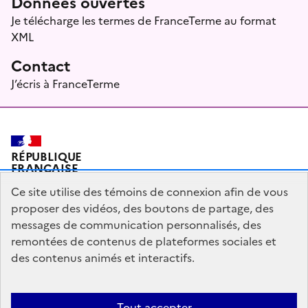
Données ouvertes
Je télécharge les termes de FranceTerme au format
XML
Contact
J’écris à FranceTerme
RÉPUBLIQUE
FRANÇAISE
Ce site utilise des témoins de connexion afin de vous
proposer des vidéos, des boutons de partage, des
messages de communication personnalisés, des
Plan du site
Mentions légales
Qui sommes-nous ?
remontées de contenus de plateformes sociales et
des contenus animés et interactifs.
Partagez votre expérience pour améliorer les services
publics
Accessibilité : partiellement conforme
Tout accepter