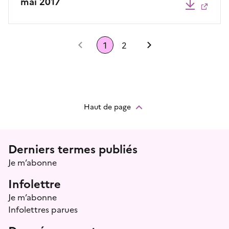
mai 2017
Télécha
Précédent
1
2
Suivant
Haut de page
Menu prefooter
Derniers termes publiés
Je m’abonne
Infolettre
Je m’abonne
Infolettres parues