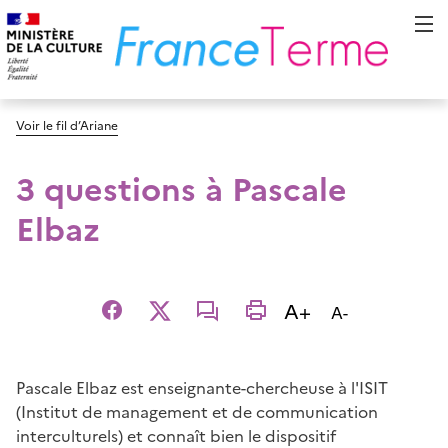
Voir le fil d’Ariane
3 questions à Pascale
Elbaz
Augmenter la t
A+
Diminuer la t
A-
Facebook
X
email
imprimer
Pascale Elbaz est enseignante-chercheuse à l'ISIT
(Institut de management et de communication
interculturels) et connaît bien le dispositif