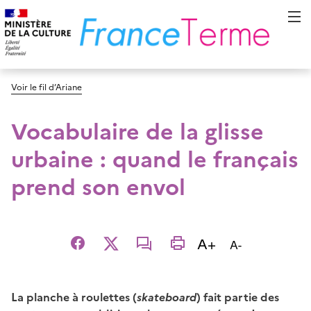
Voir le fil d’Ariane
Vocabulaire de la glisse
urbaine : quand le français
prend son envol
Augmenter la t
A+
Diminuer la t
A-
Facebook
X
email
imprimer
L
a
planche à roulettes (
skateboard
) fait partie des