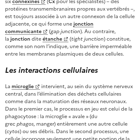
six
connexine
s
(
Cx
pour les spécialistes) – des
protéines transmembranaires propres aux vertébrés –,
est toujours associée à un autre connexon de la cellule
adjacente, ce qui forme une
jonction
communicante
(
gap junction
). Au contraire,
la
jonction
dite
étanche
(
tight junction
) constitue,
comme son nom l’indique, une barrière imperméable
entre les membranes plasmiques de deux cellules.
Les interactions c
ellulaires
La
microglie
intervient, au sein du système nerveux
central, dans l’élimination des déchets cellulaires
comme dans la maturation des réseaux neuronaux.
Dans le premier cas, le processus en jeu est celui de la
phagocytose : la microglie « avale » (du
grec
phagos,
manger) entièrement une autre cellule
(
cytos
) ou ses débris. Dans le second processus, une
cellule incorpore seulement une petite portion de la