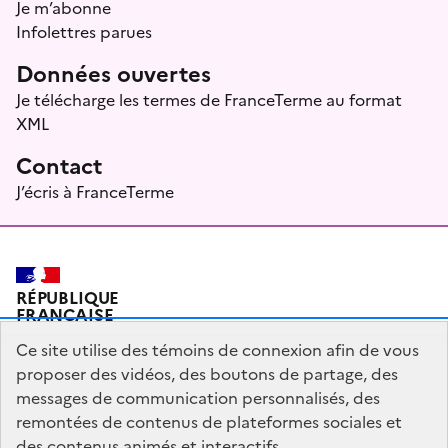
Je m’abonne
Infolettres parues
Données ouvertes
Je télécharge les termes de FranceTerme au format
XML
Contact
J’écris à FranceTerme
RÉPUBLIQUE
FRANÇAISE
Ce site utilise des témoins de connexion afin de vous
proposer des vidéos, des boutons de partage, des
messages de communication personnalisés, des
Plan du site
Mentions légales
Qui sommes-nous ?
remontées de contenus de plateformes sociales et
Partagez votre expérience pour améliorer les services
des contenus animés et interactifs.