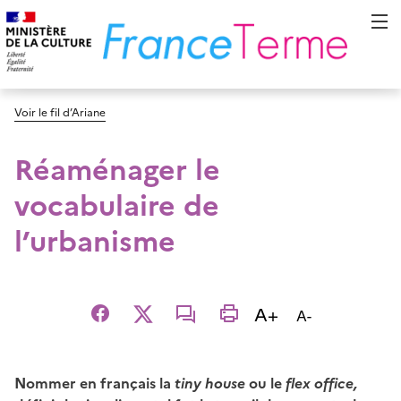
Voir le fil d’Ariane
Réaménager le
vocabulaire de
l’urbanisme
Augmenter la t
A+
Diminuer la t
A-
Facebook
X
email
imprimer
Nommer en français la
tiny house
ou le
flex office,