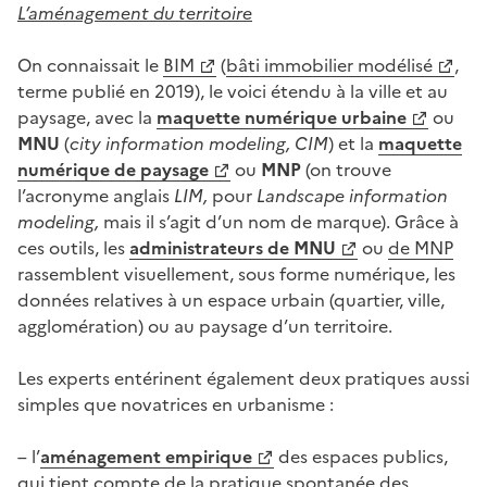
L’a
ménagement du territoire
On connaissait le
BIM
(
bâ
ti immobilier modélisé
,
terme publié en 2019), le voici étendu à la ville et au
paysage, avec la
maquette numérique urbaine
ou
MNU
(
c
ity information modeling, CIM
) et la
maquette
numérique de paysage
ou
MNP
(on trouve
l’acronyme anglais
LIM,
pour
Landscape information
modeling,
mais il s’agit d’un nom de marque). Grâce à
ces outils, les
administrateurs de MNU
ou
de MNP
rassemblent visuellement, sous forme numérique, les
données relatives à un espace urbain (quartier, ville,
agglomération) ou au paysage d’un territoire.
Les experts entérinent également deux pratiques aussi
simples que novatrices en urbanisme :
– l’
aménagement empirique
des espaces publics,
qui tient compte de la pratique spontanée des