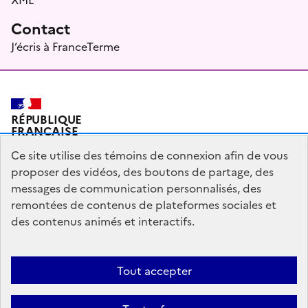
Contact
J’écris à FranceTerme
RÉPUBLIQUE
FRANÇAISE
Ce site utilise des témoins de connexion afin de vous
proposer des vidéos, des boutons de partage, des
messages de communication personnalisés, des
Plan du site
Mentions légales
Qui sommes-nous ?
remontées de contenus de plateformes sociales et
Partagez votre expérience pour améliorer les services
des contenus animés et interactifs.
publics
Accessibilité : partiellement conforme
Tout accepter
legifrance.gouv.fr
gouvernement.fr