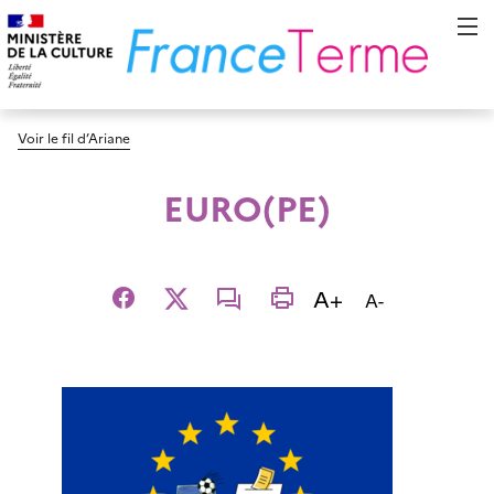
Voir le fil d’Ariane
EURO(PE)
Augmenter la t
A+
Diminuer la t
A-
Facebook
X
email
imprimer