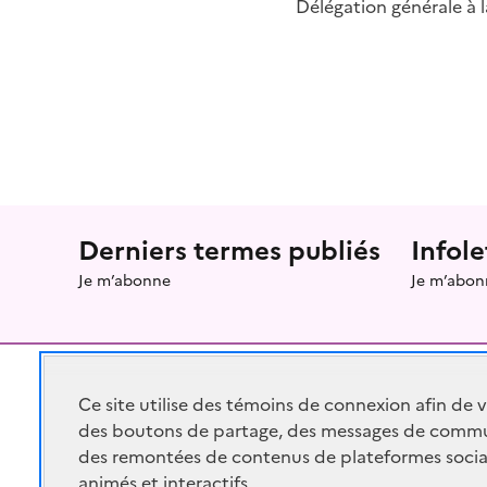
Délégation générale à l
Menu prefooter
Derniers termes publiés
Infole
Je m’abonne
Je m’abon
Ce site utilise des témoins de connexion afin de 
des boutons de partage, des messages de commu
RÉPUBLIQUE
FRANÇAISE
des remontées de contenus de plateformes socia
animés et interactifs.