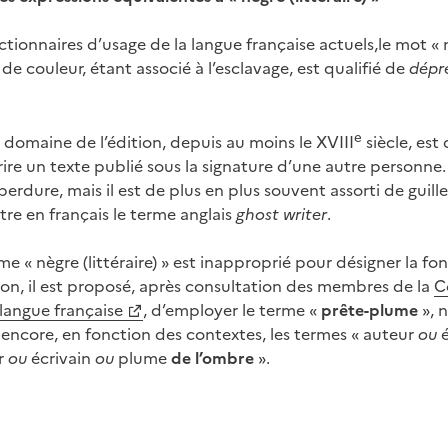
ctionnaires d’usage de la langue française actuels,le mot «
e couleur, étant associé à l’esclavage, est qualifié de
dépr
e
e domaine de l’édition, depuis au moins le XVIII
siècle, est 
re un texte publié sous la signature d’une autre personne.
» perdure, mais il est de plus en plus souvent assorti de guille
ntre en français le terme anglais
ghost writer
.
e « nègre (littéraire) » est inapproprié pour désigner la fo
ion, il est proposé, après consultation des membres de la
C
 langue française
, d’employer le terme «
prête-plume
», 
ncore, en fonction des contextes, les termes « auteur
ou
ur
ou
écrivain
ou
plume
de l’ombre
».