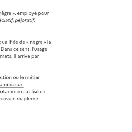
 nègre », employé pour
écia
tif, péjoratif,
qualifiée de « nègre » la
 Dans ce sens, l’usage
mets. Il arrive par
nction ou le métier
ommission
notamment utilisé en
écrivain
ou
plume