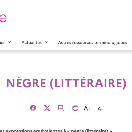
mer
Actualités
Autres ressources terminologiques
NÈGRE (LITTÉRAIRE)
Augmenter la t
A+
Diminuer la t
A-
Facebook
X
email
imprimer
 expressions équivalentes à « nègre (littéraire) »