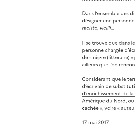
Dans l’ensemble des di
désigner une personne d
raciste,
vieilli…
Il se trouve que dans l
personne chargée d’écri
de « nègre (littéraire) 
ailleurs que l’on renco
Considérant que le term
d’écrivain de substitut
d’enrichissement de la
Amérique du Nord, ou e
cach
ée
», voire « aute
17 mai 2017