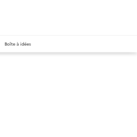
Boîte à idées
aille de police
aille de police