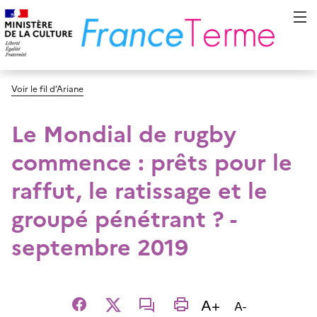
Voir le fil d’Ariane
Le Mondial de rugby
commence : prêts pour le
raffut, le ratissage et le
groupé pénétrant ? -
septembre 2019
Augmenter la t
A+
Diminuer la t
A-
Facebook
X
email
imprimer