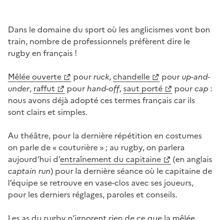
Dans le domaine du sport où les anglicismes vont bon
train, nombre de professionnels préfèrent dire le
rugby en français !
Mêlée ouverte
pour
ruck
,
chandelle
pour
up-and-
under
,
raffut
pour
hand-off
,
saut porté
pour
cap
:
nous avons déjà adopté ces termes français car ils
sont clairs et simples.
Au théâtre, pour la dernière répétition en costumes
on parle de « couturière » ; au rugby, on parlera
aujourd’hui d’
entraînement du capitaine
(en anglais
captain run
) pour la dernière séance où le capitaine de
l’équipe se retrouve en vase-clos avec ses joueurs,
pour les derniers réglages, paroles et conseils.
Les as du rugby n’ignorent rien de ce que la
mêlée