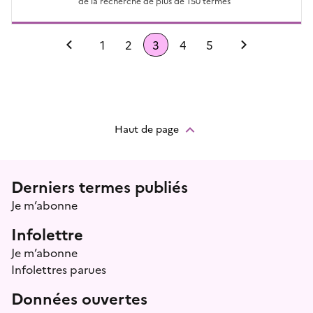
de la recherche de plus de 150 termes
Précédent
1
2
3
4
5
Suivant
Haut de page
Menu prefooter
Derniers termes publiés
Je m’abonne
Infolettre
Je m’abonne
Infolettres parues
Données ouvertes