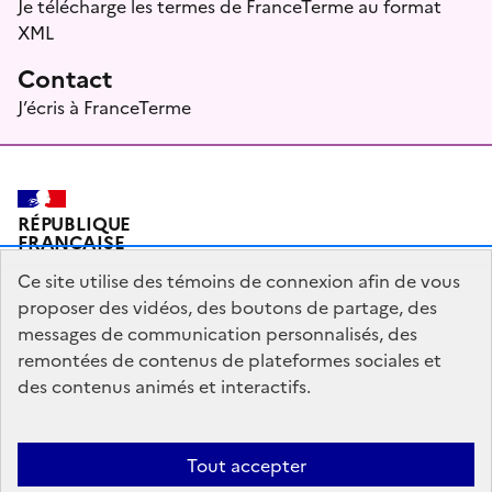
Je télécharge les termes de FranceTerme au format
XML
Contact
J’écris à FranceTerme
RÉPUBLIQUE
FRANÇAISE
Ce site utilise des témoins de connexion afin de vous
proposer des vidéos, des boutons de partage, des
messages de communication personnalisés, des
Plan du site
Mentions légales
Qui sommes-nous ?
remontées de contenus de plateformes sociales et
Partagez votre expérience pour améliorer les services
des contenus animés et interactifs.
publics
Accessibilité : partiellement conforme
Tout accepter