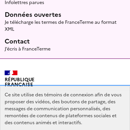
Infolettres parues
Données ouvertes
Je télécharge les termes de FranceTerme au format
XML
Contact
J’écris à FranceTerme
RÉPUBLIQUE
FRANÇAISE
Ce site utilise des témoins de connexion afin de vous
proposer des vidéos, des boutons de partage, des
messages de communication personnalisés, des
Plan du site
Mentions légales
Qui sommes-nous ?
remontées de contenus de plateformes sociales et
Partagez votre expérience pour améliorer les services
des contenus animés et interactifs.
publics