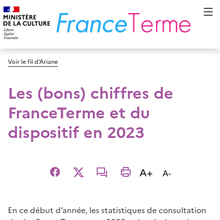
Voir le fil d’Ariane
Les (bons) chiffres de
FranceTerme et du
dispositif en 2023
Augmenter la t
A+
Diminuer la t
A-
Facebook
X
email
imprimer
En ce début d’année, les statistiques de consultation