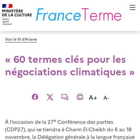
Voir le fil d’Ariane
« 60 termes clés pour les
négociations climatiques »
Augmenter la t
A+
Diminuer la t
A-
Facebook
X
email
imprimer
e
À l’occasion de la 27
Conférence des parties
(CDP27), qui se tiendra à Charm El-Cheikh du 6 au 18
novembre, la Délégation générale à la langue française