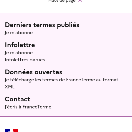
Haut de page
Menu prefooter
Derniers termes publiés
Je m’abonne
Infolettre
Je m’abonne
Infolettres parues
Données ouvertes
Je télécharge les termes de FranceTerme au format
XML
Contact
J’écris à FranceTerme