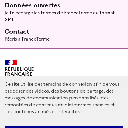
Données ouvertes
Je télécharge les termes de FranceTerme au format
XML
Contact
J’écris à FranceTerme
RÉPUBLIQUE
FRANÇAISE
Ce site utilise des témoins de connexion afin de vous
proposer des vidéos, des boutons de partage, des
messages de communication personnalisés, des
Plan du site
Mentions légales
Qui sommes-nous ?
remontées de contenus de plateformes sociales et
Partagez votre expérience pour améliorer les services
des contenus animés et interactifs.
publics