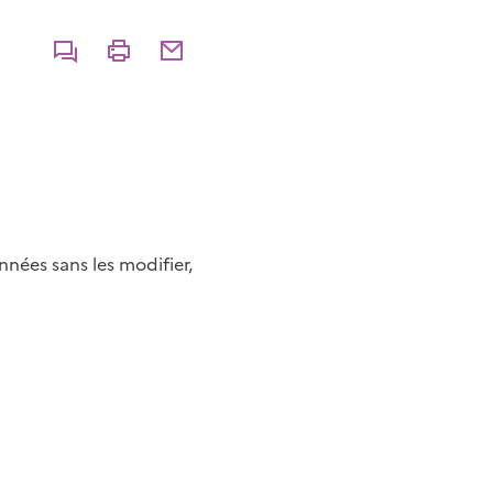
Commenter
Imprimer
Partager par courriel
nées sans les modifier,