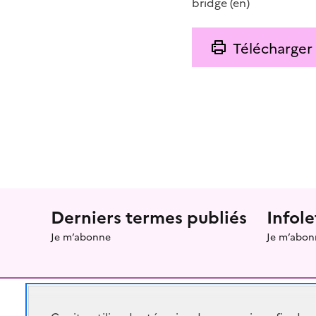
bridge
(en)
Télécharger
Menu prefooter
Derniers termes publiés
Infole
Je m’abonne
Je m’abon