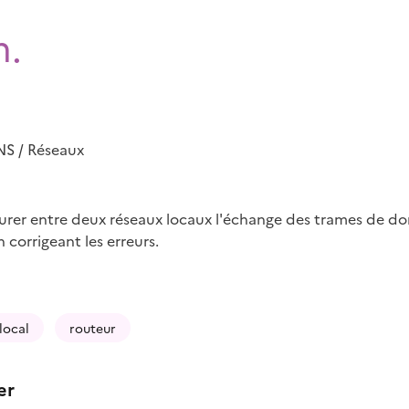
m.
 / Réseaux
surer entre deux réseaux locaux l'échange des trames de don
 corrigeant les erreurs.
local
routeur
er