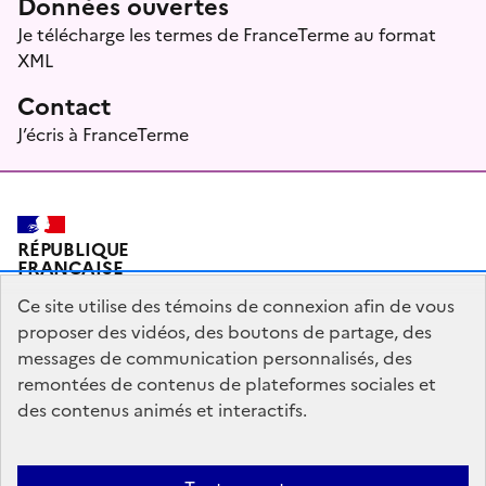
Données ouvertes
Je télécharge les termes de FranceTerme au format
XML
Contact
J’écris à FranceTerme
RÉPUBLIQUE
FRANÇAISE
Ce site utilise des témoins de connexion afin de vous
proposer des vidéos, des boutons de partage, des
messages de communication personnalisés, des
Plan du site
Mentions légales
Qui sommes-nous ?
remontées de contenus de plateformes sociales et
Partagez votre expérience pour améliorer les services
des contenus animés et interactifs.
publics
Accessibilité : partiellement conforme