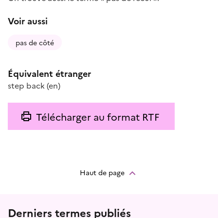
Voir aussi
pas de côté
Équivalent étranger
step back
(en)
Télécharger au format RTF
Haut de page
Menu prefooter
Derniers termes publiés