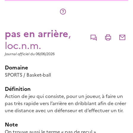
pas en arrière
,
Commenter
Imprimer
Partage
loc.n.m.
Journal officiel
du 06/06/2026
Domaine
SPORTS / Basket-ball
Définition
Action de jeu qui consiste, pour un joueur, à faire un
pas très rapide vers l’arrière en dribblant afin de créer
une distance avec un défenseur et d’effectuer un tir.
Note
On trouve aussi le terme « pas de recul ».