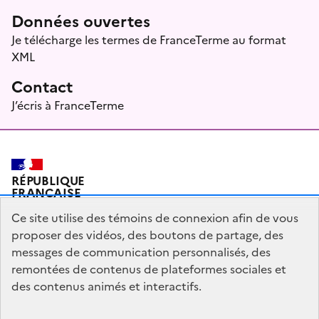
Données ouvertes
Je télécharge les termes de FranceTerme au format
XML
Contact
J’écris à FranceTerme
RÉPUBLIQUE
FRANÇAISE
Ce site utilise des témoins de connexion afin de vous
proposer des vidéos, des boutons de partage, des
messages de communication personnalisés, des
Plan du site
Mentions légales
Qui sommes-nous ?
remontées de contenus de plateformes sociales et
Partagez votre expérience pour améliorer les services
des contenus animés et interactifs.
publics