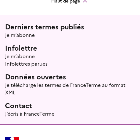
Haut de page
Menu prefooter
Derniers termes publiés
Je m’abonne
Infolettre
Je m’abonne
Infolettres parues
Données ouvertes
Je télécharge les termes de FranceTerme au format
XML
Contact
J’écris à FranceTerme