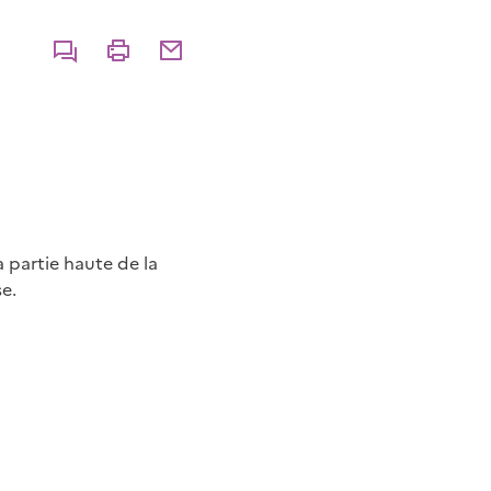
Commenter
Imprimer
Partager par courriel
 partie haute de la
e.