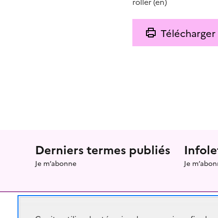
roller
(en)
Télécharger
Menu prefooter
Derniers termes publiés
Infole
Je m’abonne
Je m’abon