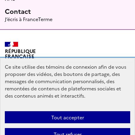
Contact
J’écris à FranceTerme
RÉPUBLIQUE
FRANÇAISE
Ce site utilise des témoins de connexion afin de vous
proposer des vidéos, des boutons de partage, des
messages de communication personnalisés, des
Plan du site
Mentions légales
Qui sommes-nous ?
remontées de contenus de plateformes sociales et
Partagez votre expérience pour améliorer les services
des contenus animés et interactifs.
publics
Accessibilité : partiellement conforme
Tout accepter
legifrance.gouv.fr
gouvernement.fr
Tout refuser