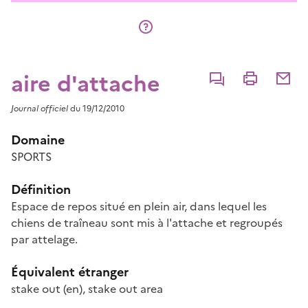
aire d'attache
Commenter
Imprimer
Partage
Journal officiel
du 19/12/2010
Domaine
SPORTS
Définition
Espace de repos situé en plein air, dans lequel les
chiens de traîneau sont mis à l'attache et regroupés
par attelage.
Équivalent étranger
stake out
(en)
,
stake out area