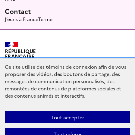
Contact
J’écris à FranceTerme
RÉPUBLIQUE
FRANÇAISE
Ce site utilise des témoins de connexion afin de vous
proposer des vidéos, des boutons de partage, des
messages de communication personnalisés, des
Plan du site
Mentions légales
Qui sommes-nous ?
remontées de contenus de plateformes sociales et
Partagez votre expérience pour améliorer les services
des contenus animés et interactifs.
publics
Accessibilité : partiellement conforme
Tout accepter
legifrance.gouv.fr
gouvernement.fr
Tout refuser