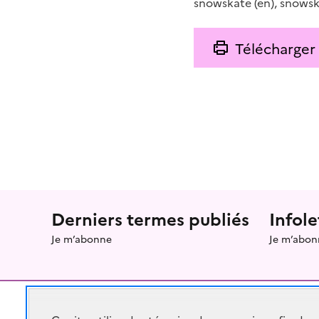
snowskate
(en)
,
snowsk
Télécharger
Menu prefooter
Derniers termes publiés
Infole
Je m’abonne
Je m’abon