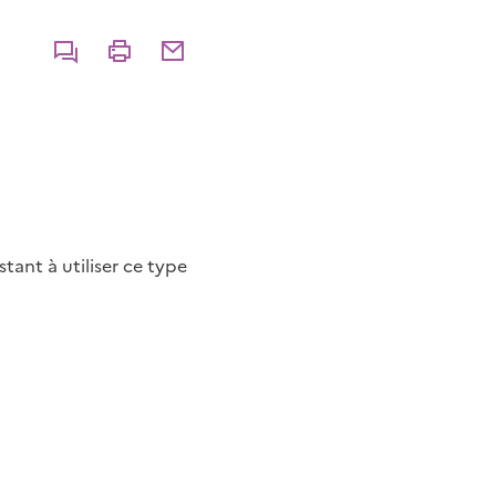
Commenter
Imprimer
Partager par courriel
tant à utiliser ce type