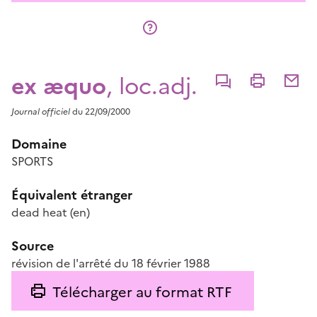
ex æquo
, loc.adj.
Commenter
Imprimer
Partage
Journal officiel
du 22/09/2000
Domaine
SPORTS
Équivalent étranger
dead heat
(en)
Source
révision de l'arrêté du 18 février 1988
Télécharger au format RTF