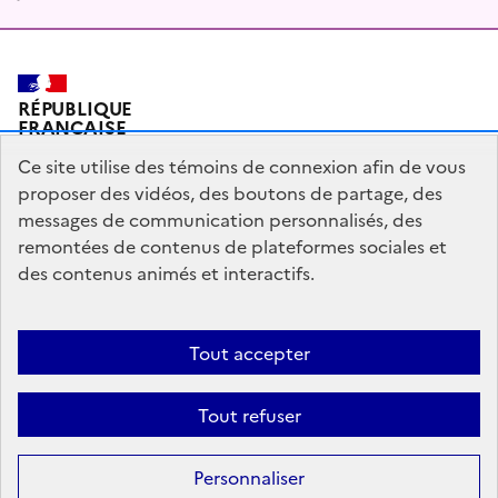
RÉPUBLIQUE
FRANÇAISE
Ce site utilise des témoins de connexion afin de vous
proposer des vidéos, des boutons de partage, des
messages de communication personnalisés, des
Plan du site
Mentions légales
Qui sommes-nous ?
remontées de contenus de plateformes sociales et
Partagez votre expérience pour améliorer les services
des contenus animés et interactifs.
publics
Accessibilité : partiellement conforme
Tout accepter
legifrance.gouv.fr
gouvernement.fr
Tout refuser
Sauf mention contraire, tous les contenus de ce site sont sous
licence
Personnaliser
etalab-2.0