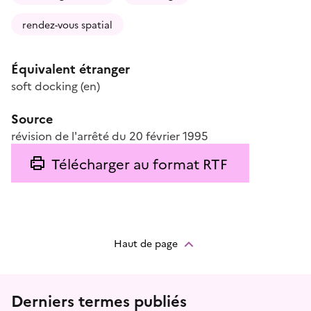
rendez-vous spatial
Équivalent étranger
soft docking
(en)
Source
révision de l'arrêté du 20 février 1995
Télécharger au format RTF
Haut de page
Menu prefooter
Derniers termes publiés