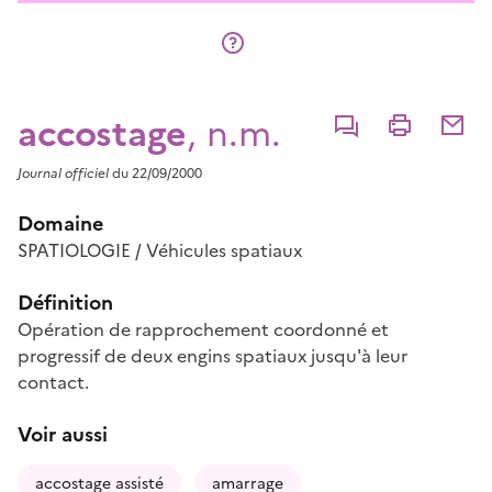
accostage
, n.m.
Commenter
Imprimer
Partage
Journal officiel
du 22/09/2000
Domaine
SPATIOLOGIE / Véhicules spatiaux
Définition
Opération de rapprochement coordonné et
progressif de deux engins spatiaux jusqu'à leur
contact.
Voir aussi
accostage assisté
amarrage