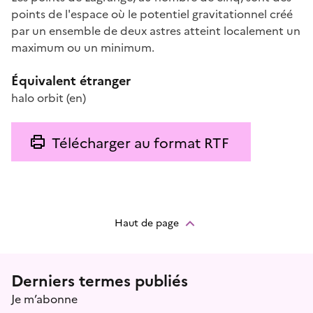
points de l'espace où le potentiel gravitationnel créé
par un ensemble de deux astres atteint localement un
maximum ou un minimum.
Équivalent étranger
halo orbit
(en)
Télécharger au format RTF
Haut de page
Menu prefooter
Derniers termes publiés
Je m’abonne