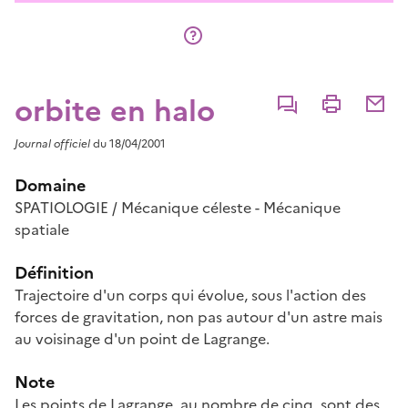
orbite en halo
Commenter
Imprimer
Partage
Journal officiel
du 18/04/2001
Domaine
SPATIOLOGIE / Mécanique céleste - Mécanique
spatiale
Définition
Trajectoire d'un corps qui évolue, sous l'action des
forces de gravitation, non pas autour d'un astre mais
au voisinage d'un point de Lagrange.
Note
Les points de Lagrange, au nombre de cinq, sont des