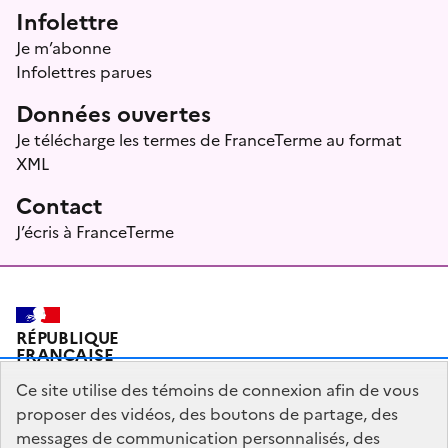
Infolettre
Je m’abonne
Infolettres parues
Données ouvertes
Je télécharge les termes de FranceTerme au format
XML
Contact
J’écris à FranceTerme
RÉPUBLIQUE
FRANÇAISE
Ce site utilise des témoins de connexion afin de vous
proposer des vidéos, des boutons de partage, des
messages de communication personnalisés, des
Plan du site
Mentions légales
Qui sommes-nous ?