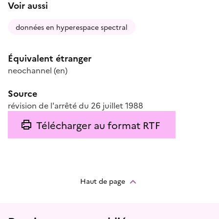
Voir aussi
données en hyperespace spectral
Équivalent étranger
neochannel
(en)
Source
révision de l'arrêté du 26 juillet 1988
Télécharger au format RTF
Haut de page
Menu prefooter