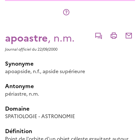
apoastre
, n.m.
Commenter
Imprimer
Partage
Journal officiel
du 22/09/2000
Synonyme
apoapside
, n.f.
,
apside supérieure
Antonyme
périastre
, n.m.
Domaine
SPATIOLOGIE - ASTRONOMIE
Définition
Point de l'orbite d'un objet céleste gravitant autour