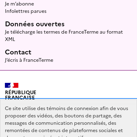
Je m’abonne
Infolettres parues
Données ouvertes
Je télécharge les termes de FranceTerme au format
XML
Contact
J’écris à FranceTerme
RÉPUBLIQUE
FRANÇAISE
Ce site utilise des témoins de connexion afin de vous
proposer des vidéos, des boutons de partage, des
messages de communication personnalisés, des
Plan du site
Mentions légales
Qui sommes-nous ?
remontées de contenus de plateformes sociales et
Partagez votre expérience pour améliorer les services