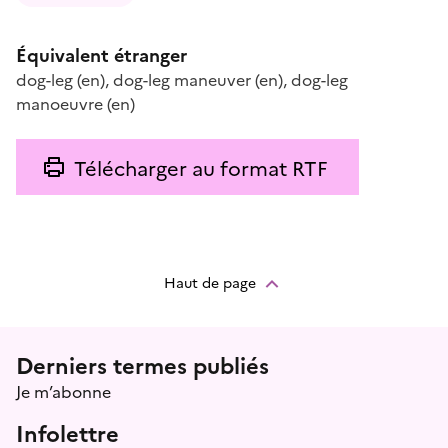
Équivalent étranger
dog-leg
(en)
,
dog-leg maneuver
(en)
,
dog-leg
manoeuvre
(en)
Télécharger au format RTF
Haut de page
Menu prefooter
Derniers termes publiés
Je m’abonne
Infolettre